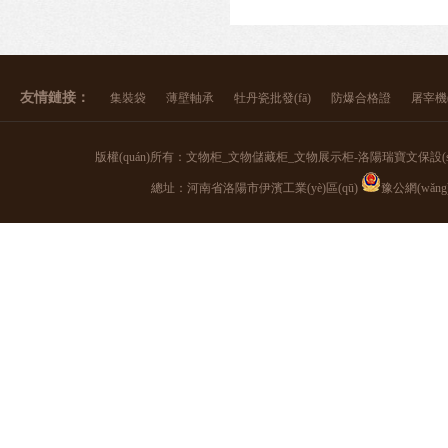
友情鏈接：
集裝袋
薄壁軸承
牡丹瓷批發(fā)
防爆合格證
屠宰機(
版權(quán)所有：文物柜_文物儲藏柜_文物展示柜-洛陽瑞寶文保設(shè)施 聯
總址：河南省洛陽市伊濱工業(yè)區(qū)
豫公網(wǎng)