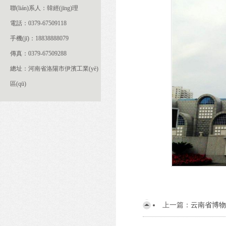
聯(lián)系人：韓經(jīng)理
電話：0379-67509118
手機(jī)：18838888079
傳真：0379-67509288
總址：河南省洛陽市伊濱工業(yè)
區(qū)
上一篇：
云南省博物