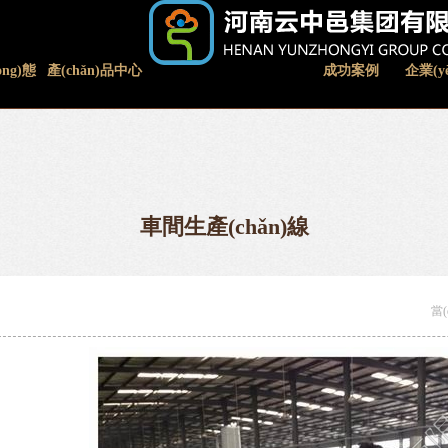
ng)態
產(chǎn)品中心
成功案例
企業(y
)
車間生產(chǎn)線
當(