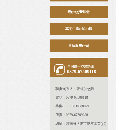
經(jīng)營理念
車間生產(chǎn)線
售后服務(wù)
0379-67509118
聯(lián)系人：韓經(jīng)理
電話：0379-67509118
手機(jī)：18838888079
傳真：0379-67509288
總址：河南省洛陽市伊濱工業(yè)