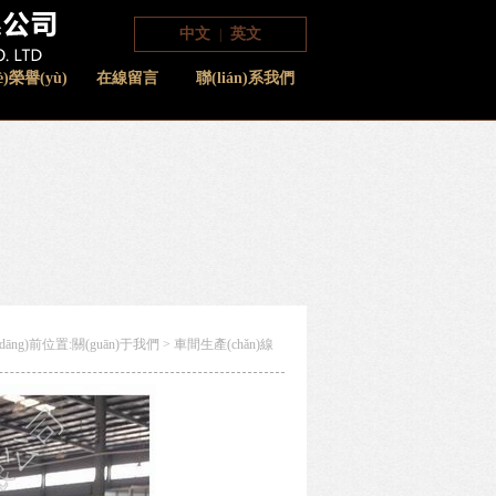
中文
英文
|
è)榮譽(yù)
在線留言
聯(lián)系我們
dāng)前位置:
關(guān)于我們
>
車間生產(chǎn)線